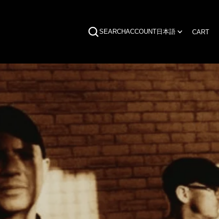
CA
0
SEARCH
ACCOUNT
日本語
CART
IT