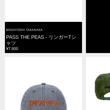
VENDOR:
MASAYOSHI TAKANAKA
PASS THE PEAS - リンガーTシ
ャツ
REGULAR
¥7,900
PRICE
TAKANAKA
FIND
キ
ME
ャ
キ
ッ
ャ
プ
ッ
プ