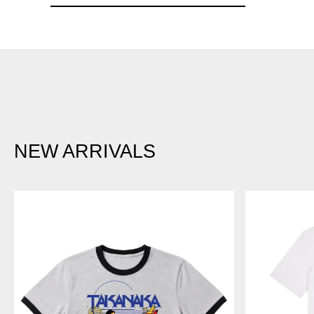
NEW ARRIVALS
PASS
MEZZANINE
THE
-
PEAS
T
-
シ
リ
ャ
ン
ツ
ガ
ー