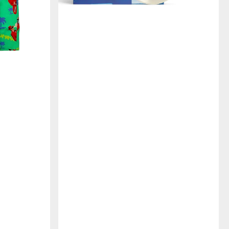
ー
ム
LP