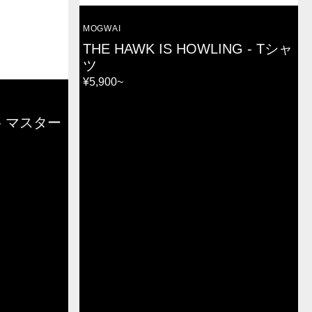
VENDOR:
MOGWAI
THE HAWK IS HOWLING - Tシャ
ツ
REGULAR
¥5,900~
PRICE
6 - マスター