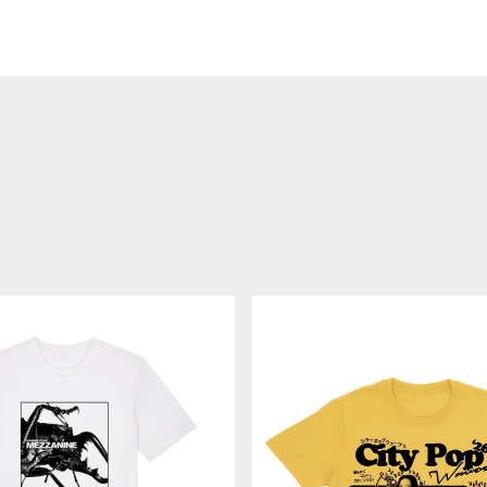
CITY
POP
WAVES
'26
-
マ
ス
タ