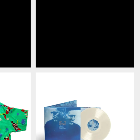
BLUE
MORPHO
-
ス
ト
ア
限
定
ク
リ