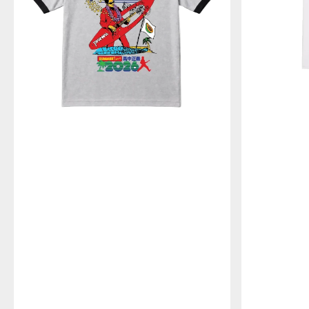
T
シ
ャ
ツ