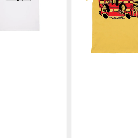
ー
ド
イ
エ
ロ
ー
Ｔ
シ
ャ
ツ