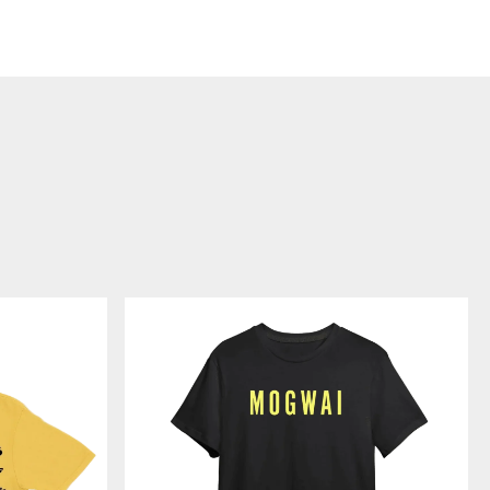
THE
HAWK
IS
HOWLING
-
T
シ
ャ