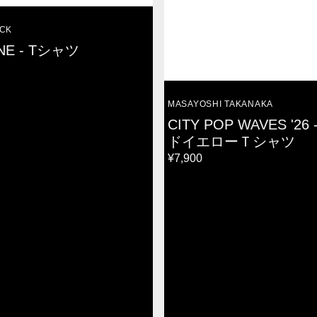
ACK
NE - Tシャツ
VENDOR:
MASAYOSHI TAKANAKA
CITY POP WAVES '2
ドイエローＴシャツ
REGULAR
¥7,900
PRICE